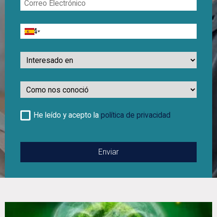
Electrónico
Teléfono
Interesado
en
Como
nos
conoció
He leído y acepto la
política de privacidad