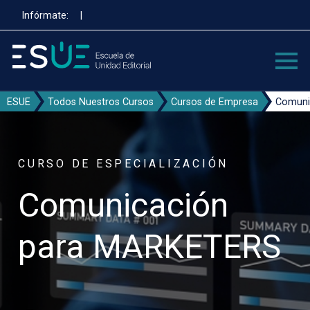
Pasar
Infórmate:
|
al
contenido
principal
ESUE
Todos Nuestros Cursos
Cursos de Empresa
Comuni
CURSO DE ESPECIALIZACIÓN
Comunicación
para MARKETERS