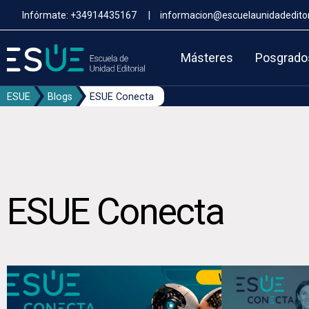
Pasar
Infórmate:
+34914435167
|
informacion@escuelaunidadeditor
al
contenido
principal
Másteres
Posgrado
ESUE
Blogs
ESUE Conecta
ESUE Conecta