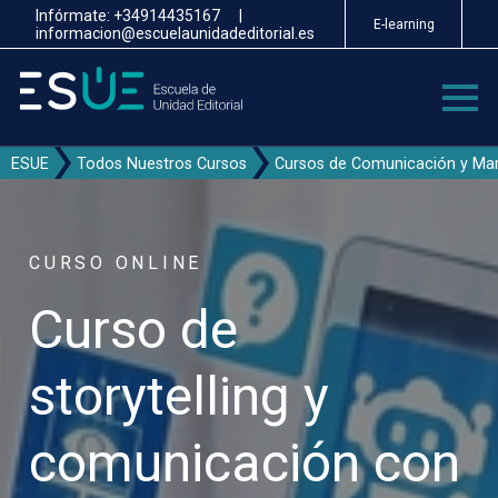
Pasar
Infórmate:
+34914435167
|
E-learning
al
informacion@escuelaunidadeditorial.es
contenido
principal
ESUE
Todos Nuestros Cursos
Cursos de Comunicación y Mar
CURSO ONLINE
Curso de
storytelling y
comunicación con