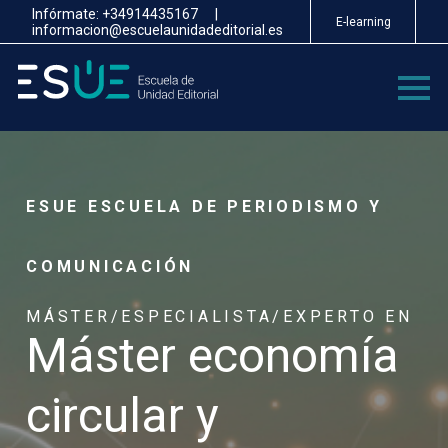
Pasar
Infórmate:
+34914435167
|
E-learning
al
informacion@escuelaunidadeditorial.es
contenido
principal
ESUE ESCUELA DE PERIODISMO Y
COMUNICACIÓN
MÁSTER/ESPECIALISTA/EXPERTO EN
Máster economía
circular y