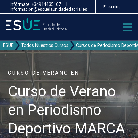
Pasar
Infórmate:
+34914435167
|
E-learning
al
informacion@escuelaunidadeditorial.es
contenido
principal
ESUE
Todos Nuestros Cursos
Cursos de Periodismo Deporti
CURSO DE VERANO EN
Curso de Verano
en Periodismo
Deportivo MARCA