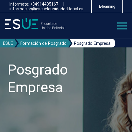
Pasar
Infórmate:
+34914435167
|
E-learning
al
informacion@escuelaunidadeditorial.es
contenido
principal
ESUE
Formación de Posgrado
Posgrado Empresa
Posgrado
Empresa