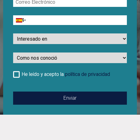
Electrónico
Teléfono
Interesado
en
Como
nos
conocio
He leído y acepto la
política de privacidad