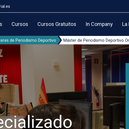
ial.es
s
Cursos
Cursos Gratuitos
In Company
La
eres de Periodismo Deportivo
Máster de Periodismo Deportivo O
cializado