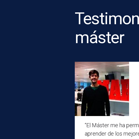
Testimon
máster
“El Máster me ha perm
aprender de los mejore