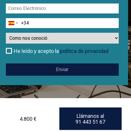
Correo
Electrónico
Teléfono
Como
nos
conoció
He leído y acepto la
política de privacidad
Llámanos al
4.800 €
91 443 51 67