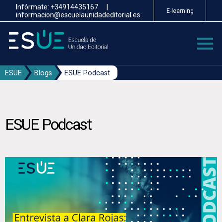
Pasar
Infórmate:
+34914435167
|
E-learning
al
informacion@escuelaunidadeditorial.es
contenido
principal
ESUE
Blogs
ESUE Podcast
ESUE Podcast