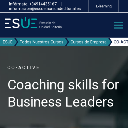
Pasar
Infórmate:
+34914435167
|
E-learning
al
informacion@escuelaunidadeditorial.es
contenido
principal
ESUE
Todos Nuestros Cursos
Cursos de Empresa
CO-ACTI
CO-ACTIVE
Coaching skills for
Business Leaders