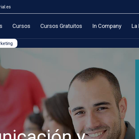
ial.es
s
Cursos
Cursos Gratuitos
In Company
La
keting
nicación y