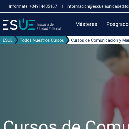
Pasar
Infórmate:
+34914435167
|
informacion@escuelaunidadeditor
al
contenido
principal
Másteres
Posgrado
ESUE
Todos Nuestros Cursos
Cursos de Comunicación y Mar
Cursos de Comu