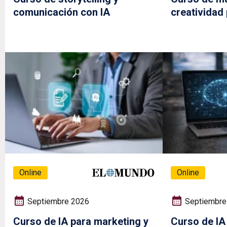
comunicación con IA
creatividad 
Online
Online
Septiembre 2026
Septiembre
Curso de IA para marketing y
Curso de IA