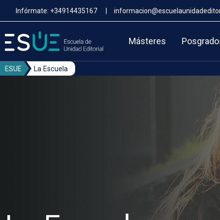
Pasar
Infórmate:
+34914435167
|
informacion@escuelaunidadeditor
al
contenido
principal
Másteres
Posgrado
ESUE
La Escuela