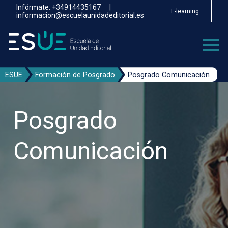
Pasar
Infórmate:
+34914435167
|
E-learning
al
informacion@escuelaunidadeditorial.es
contenido
principal
ESUE
Formación de Posgrado
Posgrado Comunicación
Posgrado
Comunicación