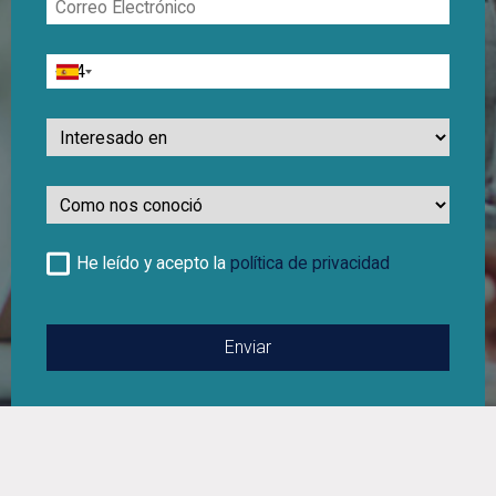
Electrónico
Teléfono
Interesado
en
Como
nos
conocio
He leído y acepto la
política de privacidad