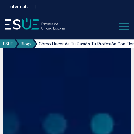
Pasar
Infórmate:
|
al
contenido
principal
ESUE
Blogs
Cómo Hacer de Tu Pasión Tu Profesión Con Ele