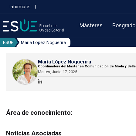
Pasar
Infórmate:
|
al
contenido
principal
Másteres
Posgrado
ESUE
María López Noguerira
María López Noguerira
Coordinadora del Máster en Comunicación de Moda y Belle
Martes, Junio 17, 2025
Área de conocimiento:
Noticias Asociadas