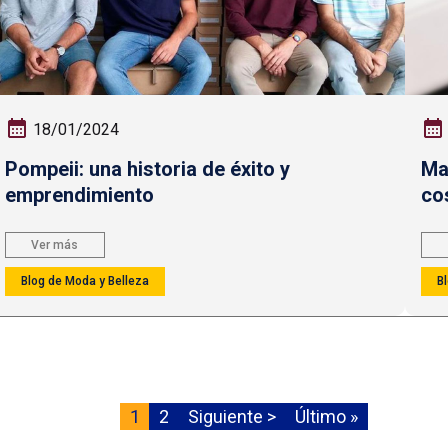
18/01/2024
Pompeii: una historia de éxito y
Ma
emprendimiento
co
Ver más
Blog de Moda y Belleza
B
Página
1
Página
2
Siguiente
Siguiente >
Última
Último »
actual
página
página