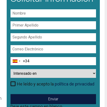
Nombre
Primer
Apellido
Segundo
Apellido
Correo
Electrónico
Teléfono
Interesado
en
He leído y acepto la
política de privacidad
n
Deje este campo en blanco