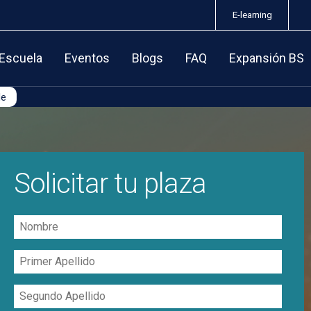
E-learning
 Escuela
Eventos
Blogs
FAQ
Expansión BS
le
Solicitar tu plaza
Nombre
Primer
Apellido
Segundo
Apellido