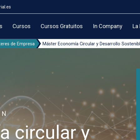
ial.es
s
Cursos
Cursos Gratuitos
In Company
La
eres de Empresa
Máster Economía Circular y Desarrollo Sostenib
EN
 circular y