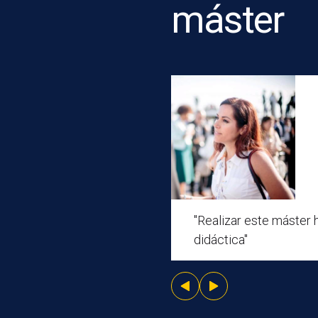
máster
"Realizar este máster 
didáctica"