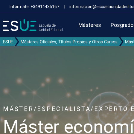
Pasar
Infórmate:
+34914435167
|
informacion@escuelaunidadeditor
al
contenido
principal
Másteres
Posgrado
ESUE
Másteres Oficiales, Títulos Propios y Otros Cursos
Mást
MÁSTER/ESPECIALISTA/EXPERTO 
Máster economía