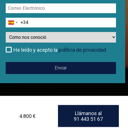
Correo
Electrónico
Teléfono
Como
nos
conoció
He leído y acepto la
política de privacidad
Llámanos al
4.800 €
91 443 51 67