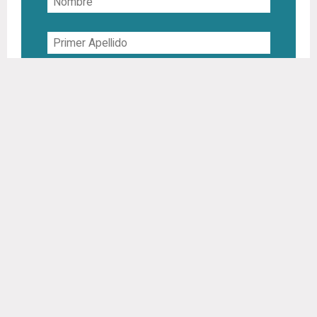
Primer
Apellido
Segundo
Apellido
Correo
Electrónico
Teléfono
Interesado
en
He leído y acepto la
política de privacidad