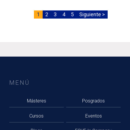
Paginación
Página
1
Página
2
Página
3
Página
4
Página
5
Siguiente
Siguiente >
actual
página
MENÚ
Másteres
Posgrados
Cursos
Eventos