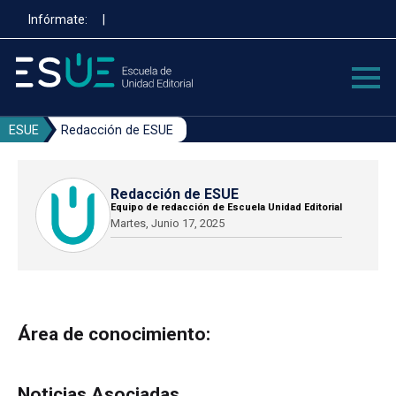
Pasar
Infórmate:
|
al
contenido
principal
ESUE
Redacción de ESUE
Redacción de ESUE
Equipo de redacción de Escuela Unidad Editorial
Martes, Junio 17, 2025
Área de conocimiento:
Noticias Asociadas