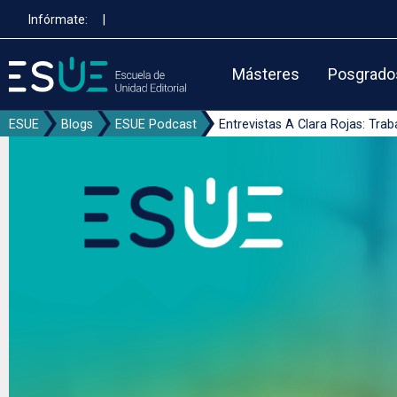
Pasar
Infórmate:
|
al
contenido
principal
Másteres
Posgrado
ESUE
Blogs
ESUE Podcast
Entrevistas A Clara Rojas: Tr