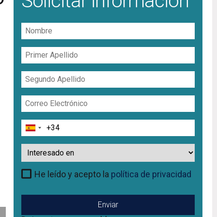
Solicitar información
Nombre
Primer
Apellido
Segundo
Apellido
Correo
Electrónico
Teléfono
Interesado
en
He leído y acepto la
política de privacidad