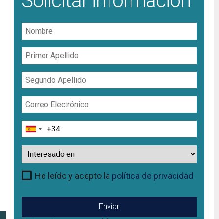
Solicitar información
Nombre
Primer
Apellido
Segundo
Apellido
Correo
Electrónico
Teléfono
Interesado
en
He leído y acepto la
política de privacidad