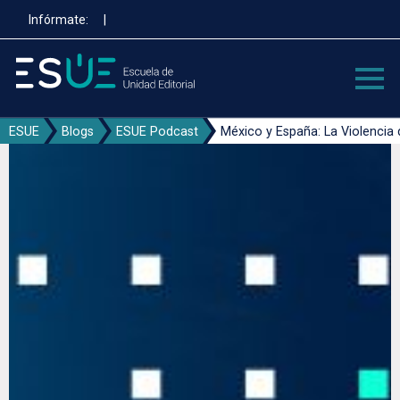
Pasar
Infórmate:
|
al
contenido
principal
ESUE
Blogs
ESUE Podcast
México y España: La Violencia