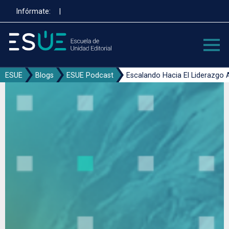
Pasar
Infórmate:
|
al
contenido
principal
ESUE
Blogs
ESUE Podcast
Escalando Hacia El Liderazgo 