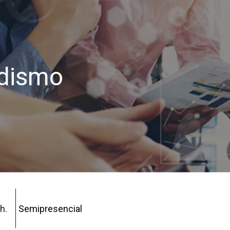
odismo
h.
Semipresencial