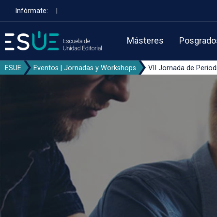
Pasar
Infórmate:
|
al
contenido
principal
Másteres
Posgrado
ESUE
Eventos | Jornadas y Workshops
VII Jornada de Peri