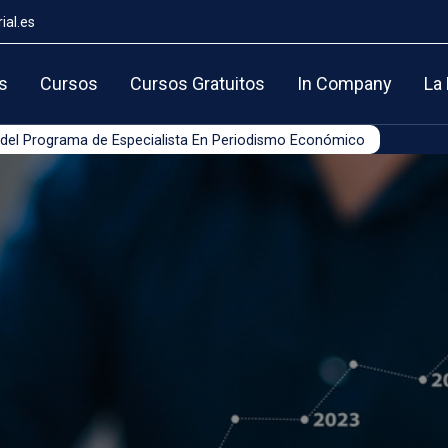
ial.es
s
Cursos
Cursos Gratuitos
In Company
La
 del Programa de Especialista En Periodismo Económico