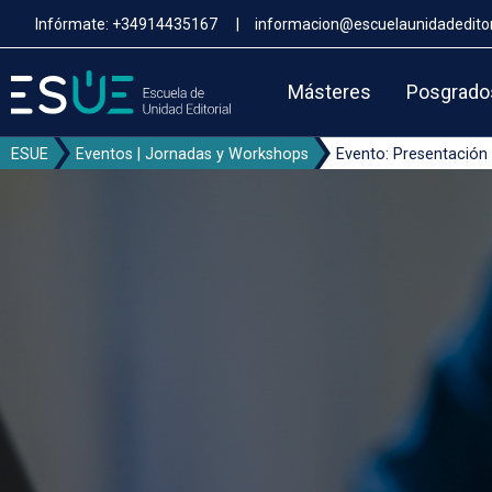
Pasar
Infórmate:
+34914435167
|
informacion@escuelaunidadeditor
al
contenido
principal
Másteres
Posgrado
ESUE
Eventos | Jornadas y Workshops
Evento: Presentación