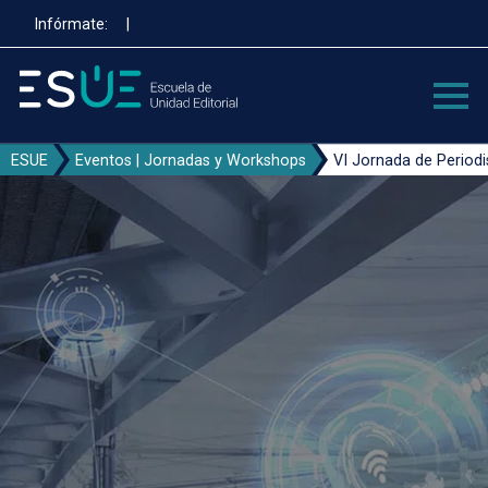
Pasar
Infórmate:
|
al
contenido
principal
ESUE
Eventos | Jornadas y Workshops
VI Jornada de Perio