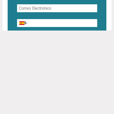
Correo
Electrónico
Teléfono
Interesado
en
He leído y acepto la
política de privacidad
Deje este campo en blanco