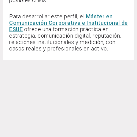
posibles crisis.
Para desarrollar este perfil, el
Máster en
Comunicación Corporativa e Institucional de
ESUE
ofrece una formación práctica en
estrategia, comunicación digital, reputación,
relaciones institucionales y medición, con
casos reales y profesionales en activo.
Preguntas frecuentes
¿Qué diferencia hay entre
comunicación de marca y branding?
El
branding
define la identidad de una marca:
qué representa, cómo quiere posicionarse y
cómo desea ser percibida. La comunicación
de marca convierte esa identidad en
mensajes, tono, contenidos y canales
concretos para llegar a la audiencia.