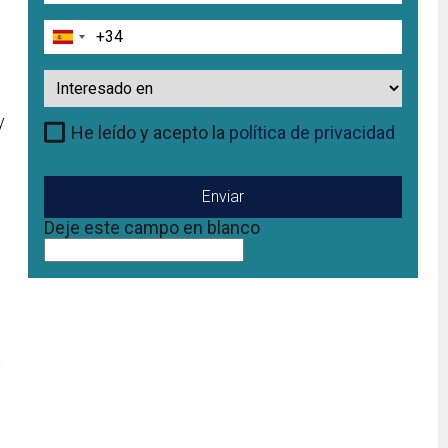
Teléfono
Interesado
en
y
He leído y acepto la
política de privacidad
Deje este campo en blanco
a