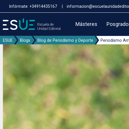
Pasar
Infórmate:
+34914435167
|
informacion@escuelaunidadeditor
al
contenido
principal
Másteres
Posgrado
ESUE
Blogs
Blog de Periodismo y Deporte
Periodismo Amb