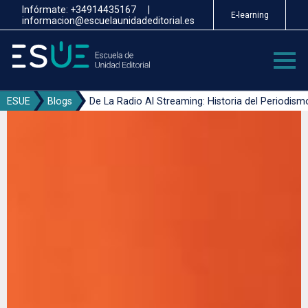
Pasar
Infórmate:
+34914435167
|
E-learning
al
informacion@escuelaunidadeditorial.es
contenido
principal
ESUE
Blogs
De La Radio Al Streaming: Historia del Periodism