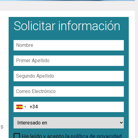
Solicitar información
Nombre
Primer
Apellido
Segundo
Apellido
Correo
Electrónico
Teléfono
Interesado
en
us
He leído y acepto la
política de privacidad