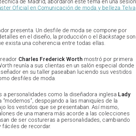
itécnica de Madrid, abordaron este tema en una sesió
ster Oficial en Comunicación de moda y belleza Telva
ñador presenta. Un desfile de moda se compone por
etalles en el diseño, la producción o el
Backstage
son
e exista una coherencia entre todas ellas.
creador
Charles Frederick Worth
mostró por primera
rth reunía a sus clientas en un salón especial donde
iseñador en su taller paseaban luciendo sus vestidos
como desfiles de moda.
as a personalidades como la diseñadora inglesa
Lady
a “modernos”, despojando a las maniquíes de la
ajo los vestidos que se presentaban. Así mismo,
salones de una manera más acorde a las colecciones
san de ser costureras a personalidades, cambiando
 fáciles de recordar.