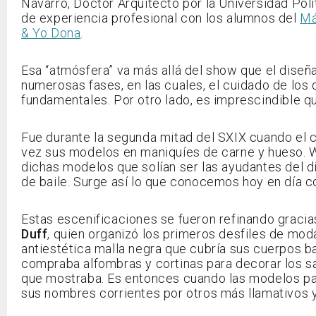
Navarro, Doctor Arquitecto por la Universidad Pol
de experiencia profesional con los alumnos del
Má
& Yo Dona
.
Esa “atmósfera” va más allá del show que el dise
numerosas fases, en las cuales, el cuidado de los d
fundamentales. Por otro lado, es imprescindible qu
Fue durante la segunda mitad del SXIX cuando el 
vez sus modelos en maniquíes de carne y hueso. Wo
dichas modelos que solían ser las ayudantes del d
de baile. Surge así lo que conocemos hoy en día 
Estas escenificaciones se fueron refinando graci
Duff
, quien organizó los primeros desfiles de mod
antiestética malla negra que cubría sus cuerpos b
compraba alfombras y cortinas para decorar los 
que mostraba. Es entonces cuando las modelos pa
sus nombres corrientes por otros más llamativos y