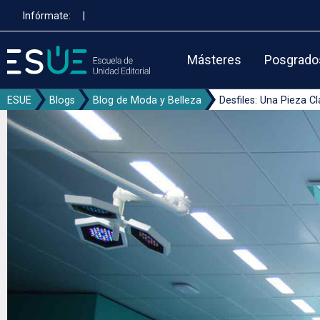
Pasar
Infórmate:
|
al
contenido
principal
Másteres
Posgrado
ESUE
Blogs
Blog de Moda y Belleza
Desfiles: Una Pieza 