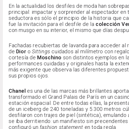
En la actualidad los desfiles de moda han sobrepas
principal: impactar y sorprender al espectador en t
seductora es sólo el principio de la historia que ca
fue la invitación para el desfile de la
colección Ve
con musgo en su interior, el mismo que días despué
Fachadas recubiertas de lavanda para acceder al r
de
Dior
o
Sittings
cuidados al milímetro con regalo
cortesía de
Moschino
son distintos ejemplos en l
performances cuidadas y originales hasta la exten
más exigente que observa las diferentes propuesta
sus propios ojos.
Chanel
es una de las marcas más brillantes aporta
transformado el Grand Palais de París en un casin
estación espacial. De entre todas ellas, la prese
de un iceberg de 240 toneladas y 5.300 metros cúb
desfilaron con trajes de piel (sintética), emulando
se iba derritiendo: un manifiesto sin precendentes
configuró un
fashion statement
en toda regla.