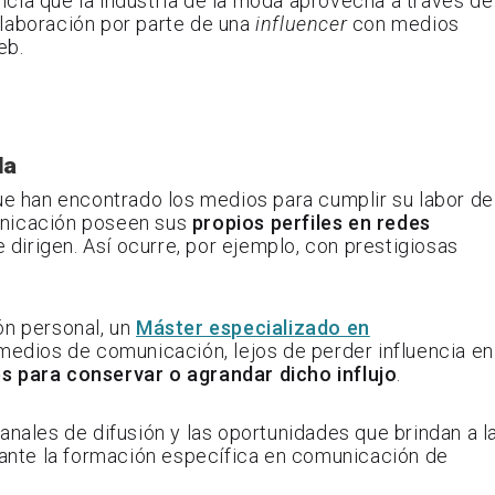
encia que la industria de la moda aprovecha a través de
olaboración por parte de una
influencer
con medios
eb.
da
ue han encontrado los medios para cumplir su labor de
unicación poseen sus
propios perfiles en redes
e dirigen. Así ocurre, por ejemplo, con prestigiosas
ón personal, un
Máster especializado en
medios de comunicación, lejos de perder influencia en
s para conservar o agrandar dicho influjo
.
anales de difusión y las oportunidades que brindan a l
nte la formación específica en comunicación de