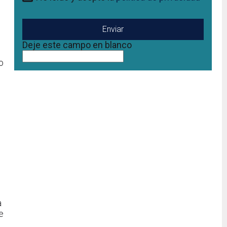
Deje este campo en blanco
o
a
e