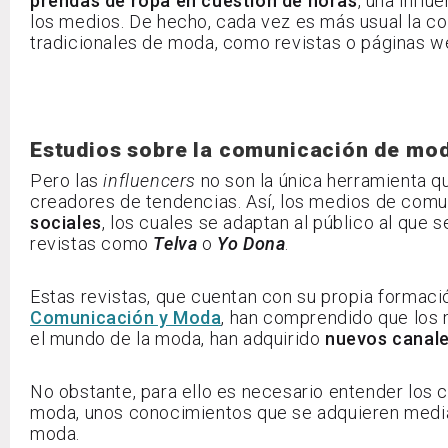
prendas de ropa en cuestión de horas
, una influ
los medios. De hecho, cada vez es más usual la c
tradicionales de moda, como revistas o páginas w
Estudios sobre la comunicación de mo
Pero las
influencers
no son la única herramienta q
creadores de tendencias. Así, los medios de com
sociales
, los cuales se adaptan al público al que s
revistas como
Telva
o
Yo Dona
.
Estas revistas, que cuentan con su propia formaci
Comunicación y Moda
, han comprendido que los 
el mundo de la moda, han adquirido
nuevos canale
No obstante, para ello es necesario entender los c
moda, unos conocimientos que se adquieren media
moda.