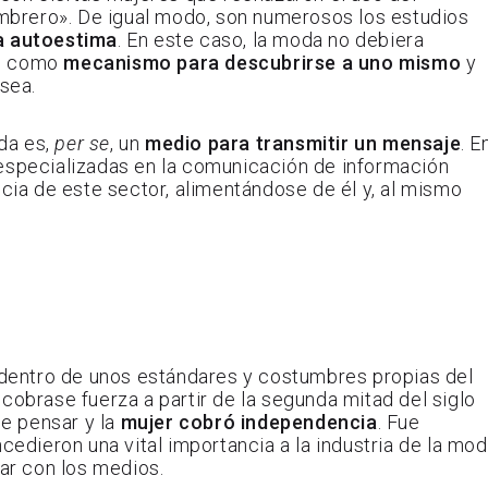
brero». De igual modo, son numerosos los estudios
la autoestima
. En este caso, la moda no debiera
no como
mecanismo para descubrirse a uno mismo
y
esea.
oda es,
per se
, un
medio para transmitir un mensaje
. E
 especializadas en la comunicación de información
a de este sector, alimentándose de él y, al mismo
entro de unos estándares y costumbres propias del
cobrase fuerza a partir de la segunda mitad del siglo
e pensar y la
mujer cobró independencia
. Fue
dieron una vital importancia a la industria de la mo
tar con los medios.