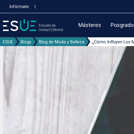
Pasar
Infórmate:
|
al
contenido
principal
Másteres
Posgrado
ESUE
Blogs
Blog de Moda y Belleza
¿Cómo Influyen Los M