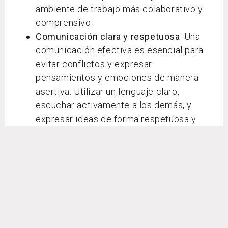
ambiente de trabajo más colaborativo y
comprensivo.
Comunicación clara y respetuosa
: Una
comunicación efectiva es esencial para
evitar conflictos y expresar
pensamientos y emociones de manera
asertiva. Utilizar un lenguaje claro,
escuchar activamente a los demás, y
expresar ideas de forma respetuosa y
empática puede mejorar
significativamente la calidad de las
interacciones en el entorno laboral.
Abordar desacuerdos de forma
constructiva
: Enfrentar los desacuerdos
de manera constructiva implica buscar
soluciones beneficiosas para todas las