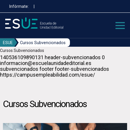
Pasar
Infórmate:
|
al
contenido
principal
ESUE
Cursos Subvencionados
Cursos Subvencionados
140536109890131 header-subvencionados 0
informacion@escuelaunidadeditorial.es
subvencionados footer footer-subvencionados
https://campusempleabilidad.com/esue/
Cursos Subvencionados