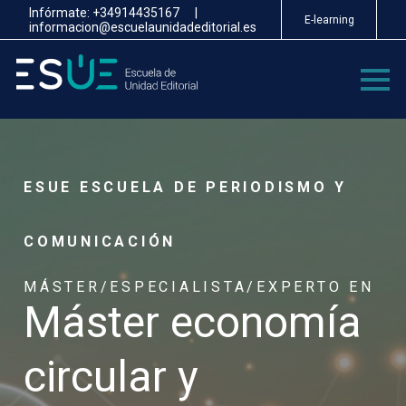
Pasar
Infórmate:
+34914435167
|
E-learning
al
informacion@escuelaunidadeditorial.es
contenido
principal
ESUE ESCUELA DE PERIODISMO Y
COMUNICACIÓN
MÁSTER/ESPECIALISTA/EXPERTO EN
Máster economía
circular y