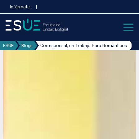
Pasar
Infórmate:
|
al
contenido
principal
ESUE
Blogs
Corresponsal, un Trabajo Para Románticos