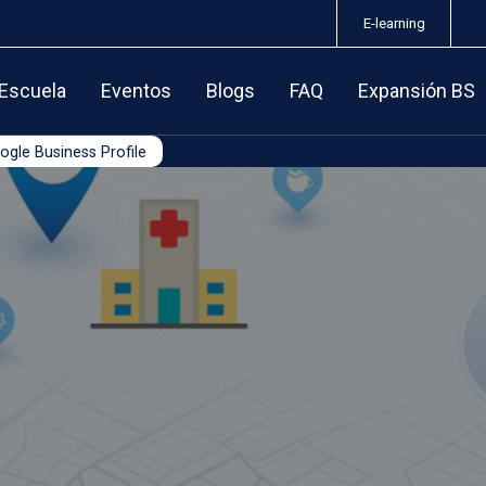
E-learning
 Escuela
Eventos
Blogs
FAQ
Expansión BS
ogle Business Profile