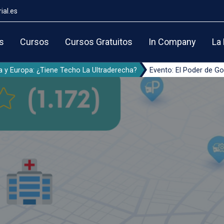
ial.es
s
Cursos
Cursos Gratuitos
In Company
La
 y Europa: ¿Tiene Techo La Ultraderecha?
Evento: El Poder de Go