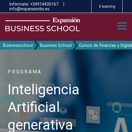
Pasar
Infórmate:
+34914435167
|
E-learning
al
info@expansionbs.es
contenido
principal
Businessschool
Business School
Cursos de Finanzas y Digit
PROGRAMA
Inteligencia
Artificial
generativa