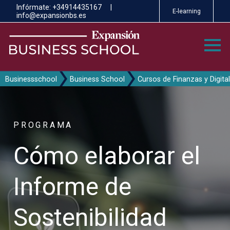
Pasar
Infórmate:
+34914435167
|
E-learning
al
info@expansionbs.es
contenido
principal
Businessschool
Business School
Cursos de Finanzas y Digit
PROGRAMA
Cómo elaborar el
Informe de
Sostenibilidad