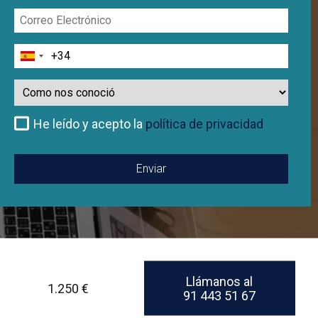
Correo
Electrónico
Teléfono
Como
nos
conoció
He leído y acepto la
política de privacidad
Llámanos al
1.250 €
91 443 51 67