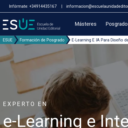
Pasar
Infórmate:
+34914435167
|
informacion@escuelaunidadeditor
al
contenido
principal
Másteres
Posgrado
ESUE
Formación de Posgrado
E-Learning E IA Para Diseño 
EXPERTO EN
e-Learning e Int