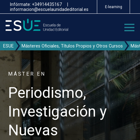
Pasar
Infórmate:
+34914435167
|
E-learning
al
informacion@escuelaunidadeditorial.es
contenido
principal
ESUE
Másteres Oficiales, Títulos Propios y Otros Cursos
Mást
MÁSTER EN
Periodismo,
Investigación y
Nuevas