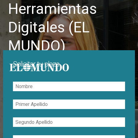
Herramientas
Digitales (EL
MUNDO)
Solicitar tu plaza
Nombre
Primer
Apellido
Segundo
Apellido
Correo