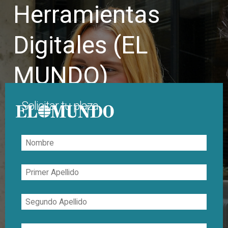
Herramientas
Digitales (EL
MUNDO)
Solicitar tu plaza
Nombre
Primer
Apellido
Segundo
Apellido
Correo