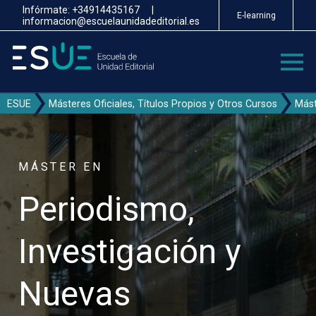
Pasar
Infórmate:
+34914435167
|
E-learning
al
informacion@escuelaunidadeditorial.es
contenido
principal
ESUE
Másteres Oficiales, Títulos Propios y Otros Cursos
Mást
MÁSTER EN
Periodismo,
Investigación y
Nuevas