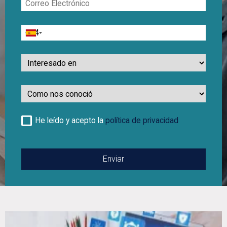
Electrónico
Teléfono
Interesado
en
Como
nos
conoció
He leído y acepto la
política de privacidad