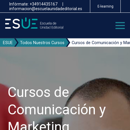
Pasar
Infórmate:
+34914435167
|
E-learning
al
informacion@escuelaunidadeditorial.es
contenido
principal
ESUE
Todos Nuestros Cursos
Cursos de Comunicación y Mar
Cursos de
Comunicación y
Marketing